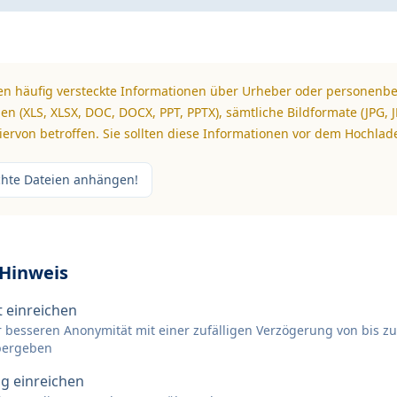
n häufig versteckte Informationen über Urheber oder personenb
en (XLS, XLSX, DOC, DOCX, PPT, PPTX), sämtliche Bildformate (JPG, JP
ervon betroffen. Sie sollten diese Informationen vor dem Hochlad
chte Dateien anhängen!
 Hinweis
 einreichen
r besseren Anonymität mit einer zufälligen Verzögerung von bis z
bergeben
g einreichen