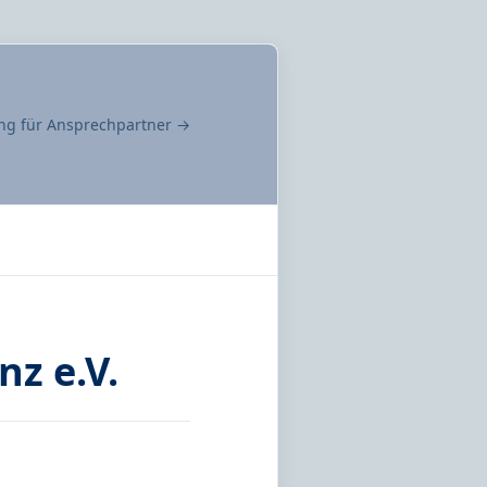
g für Ansprechpartner →
z e.V.